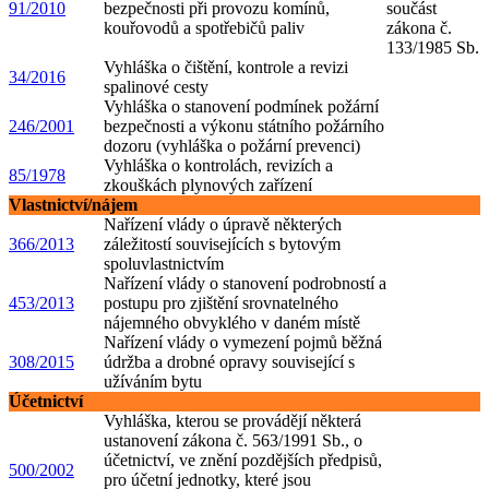
91/2010
bezpečnosti při provozu komínů,
součást
kouřovodů a spotřebičů paliv
zákona č.
133/1985 Sb.
Vyhláška o čištění, kontrole a revizi
34/2016
spalinové cesty
Vyhláška o stanovení podmínek požární
246/2001
bezpe
čnosti a výkonu státního požárního
dozoru (vyhláška o požární prevenci)
Vyhláška
o kontrolách, revizích a
85/1978
zkouškách plynových zařízení
Vlastnictví/nájem
Nařízení vlády o úpravě některých
366/2013
záležitostí souvisejících s bytovým
spoluvlastnictvím
Nařízení vlády o stanovení podrobností a
453/2013
postupu pro zjištění srovnatelného
nájemného obvyklého v daném místě
Nařízení vlády o vymezení pojmů běžná
308/2015
údržba a drobné opravy související s
užíváním bytu
Účetnictví
Vyhláška, kterou se provádějí některá
ustanovení zákona č. 563/
1991 Sb., o
účetnictví, ve znění pozdějších předpisů,
500/2002
pro účetní jednotky
, které jsou