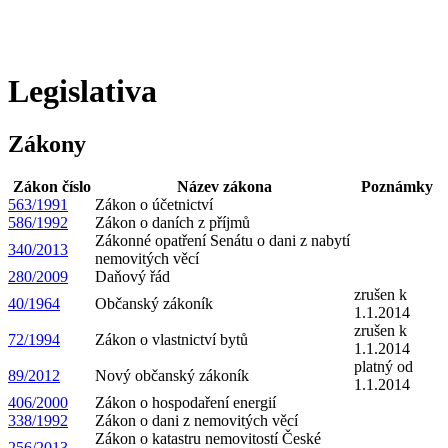
Legislativa
Zákony
Zákon číslo
Název zákona
Poznámky
563/1991
Zákon o účetnictví
586/1992
Zákon o daních z příjmů
Zákonné opatření Senátu o dani z nabytí
340/2013
nemovitých věcí
280/2009
Daňový řád
zrušen k
40/1964
Občanský zákoník
1.1.2014
zrušen k
72/1994
Zákon o vlastnictví bytů
1.1.2014
platný od
89/2012
Nový občanský zákoník
1.1.2014
406/2000
Zákon o hospodaření energií
338/1992
Zákon o dani z nemovitých věcí
Zákon o katastru nemovitostí České
256/2013