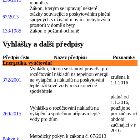
republiky
Zákon, kterým se upravují některé
otázky související s poskytováním plnění
67/2013
spojených s užíváním bytů a nebytových
prostorů v domě s byty
133/1985
Zákon o požární ochraně
Vyhlášky a další předpisy
Předpis číslo
Název předpisu
Poznámky
Energetika, vyúčtování
Vyhláška, kterou se stanoví pravidla pro
rozúčtování nákladů na tepelnou energii
zrušena k
372/2001
na vytápění a nákladů na poskytování
1.1.2016
teplé užitkové vody mezi konečné
spotřebitele
platná od
1.1.2016,
Vyhláška o rozúčtování nákladů na
použije se
269/2015
vytápění a společnou přípravu teplé
pro zúčtovací
vody pro dům
období
začínající v r.
2016
Metodický pokyn k zákonu č. 67/2013
Pokyn k