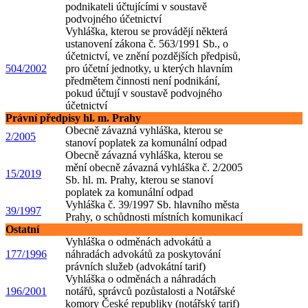
podnikateli účtujícími v soustavě
podvojného účetnictví
Vyhláška, kterou se provádějí některá
ustanovení zákona č. 563/
1991 Sb., o
účetnictví, ve znění pozdějších předpisů,
504/2002
pro účetní jednotky, u kterých
hlavním
předmětem činnosti není podnikání,
pokud účtují v soustavě podvojného
účetnictví
Právní předpisy hl. m. Prahy
Obecně závazná vyhláška, kterou se
2/2005
stanoví poplatek za komunální odpad
Obecně závazná vyhláška, kterou se
mění obecně závazná vyhláška č. 2/2005
15/2019
Sb. hl. m. Prahy, kterou se stanoví
poplatek za komunální odpad
Vyhláška č. 39/1997 Sb. hlavního města
39/1997
Prahy, o schůdnosti místních komunikací
Ostatní
Vyhláška o odměnách advokátů a
177/1996
náhradách advokátů za poskytování
právních služeb (advokátní tarif)
Vyhláška o odměnách a náhradách
196/2001
notářů, správců pozůstalosti a Notářské
komory České republiky (notářský tarif)