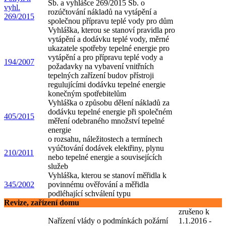
Sb. a vyhlášce 269/2015 Sb. o
vyhl.
rozúčtování nákladů na vytápění a
269/2015
společnou přípravu teplé vody pro dům
Vyhláška, kterou se stanoví pravidla pro
vytápění a dodávku teplé vody, měrné
ukazatele spotřeby tepelné energie pro
vytápění a pro přípravu teplé vody a
194/2007
požadavky na vybavení vnitřních
tepelných zařízení budov přístroji
regulujícími dodávku tepelné energie
konečným spotřebitelům
Vyhláška o způsobu dělení nákladů za
dodávku tepelné energie při společném
405/2015
měření odebraného množství tepelné
energie
o rozsahu, náležitostech a termínech
vyúčtování dodávek elektřiny, plynu
210/2011
nebo tepelné energie a souvisejících
služeb
Vyhláška, kterou se stanoví měřidla k
345/2002
povinnému ověřování a měřidla
podléhající schválení typu
Revize, zařízení domu
zrušeno k
Nařízení vlády
o podmínkách požární
1.1.2016 -